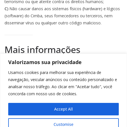
terrorismo ou que atente contra os direitos humanos;
C)
Não causar danos aos sistemas físicos (hardware) e lógicos
(software) do Cimba, seus fornecedores ou terceiros, nem
disseminar vírus ou qualquer outro código malicioso.
Mais informações
Valorizamos sua privacidade
Esperamos que esta política esteja clara e transparente. Caso
tenha dúvidas específicas ou deseje maiores esclarecimentos
Usamos cookies para melhorar sua experiência de
sobre a coleta e o uso de dados, recomendamos que entre em
navegação, veicular anúncios ou conteúdo personalizado e
contato conosco por meio do e-mail de suporte disponível no
analisar nosso tráfego. Ao clicar em "Aceitar tudo", você
site.
concorda com nosso uso de cookies.
Esta política é válida a partir de 22 de maio de 2025.
Accept All
Customise