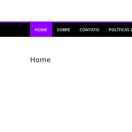
Pular
para
o
conteúdo
HOME
SOBRE
CONTATO
POLÍTICAS 
Home